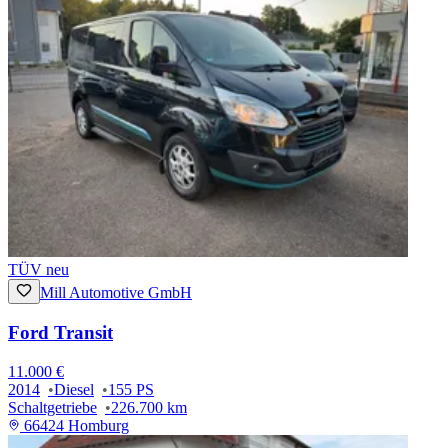
TÜV neu
Mill Automotive GmbH
Ford Transit
11.000 €
2014
Diesel
155 PS
Schaltgetriebe
226.700 km
66424 Homburg