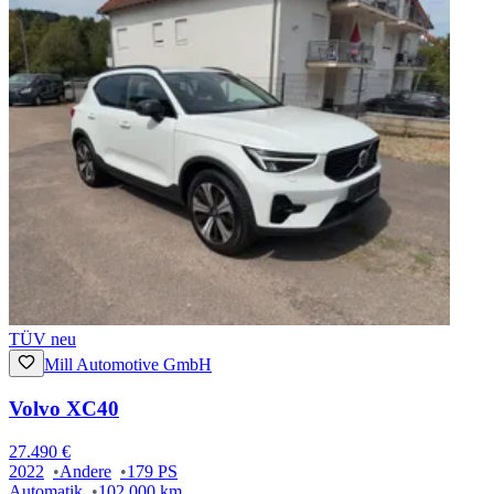
TÜV neu
Mill Automotive GmbH
Volvo XC40
27.490 €
2022
Andere
179 PS
Automatik
102.000 km