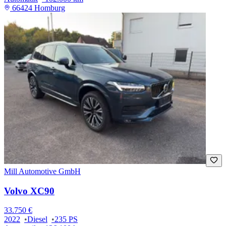
66424 Homburg
Mill Automotive GmbH
Volvo XC90
33.750 €
2022
Diesel
235 PS