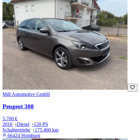
Mill Automotive GmbH
Peugeot 308
5.700 €
2016
Diesel
120 PS
Schaltgetriebe
175.460 km
66424 Homburg