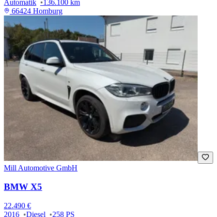
Automatik
136.100 km
66424 Homburg
Mill Automotive GmbH
BMW X5
22.490 €
2016
Diesel
258 PS